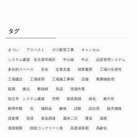
タグ
きつい
アスベスト
ガス配管工事
キャンセル
システム建築 名古屋市南区
中心線
中止
品質管理システム
多目的スペース
安全
定着支援
就業履歴
工場の生産性
工場建設
工場採用
工場施工事例
店舗
廃棄物処理
延期
拠点
断熱材
気温
現場作業
知立市 システム建築
空間
築造面積
緑化
耐久性
耐用年数
虫
補助金
解体
試験
誤出荷
販売価格
貸倉庫
賃貸
資金調達
週休二日
運送
道路
道路制限
鉄筋コンクリート造
高度成長期
高齢化