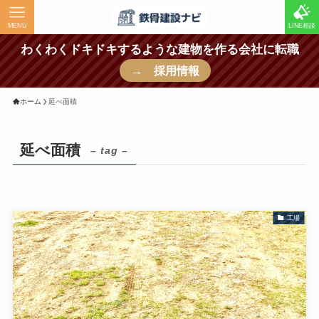
MENU
LINE相談
わくわくドキドキするような建物を作る会社に転職
→ 採用情報
ホーム
延べ面積
延べ面積
– tag –
工場