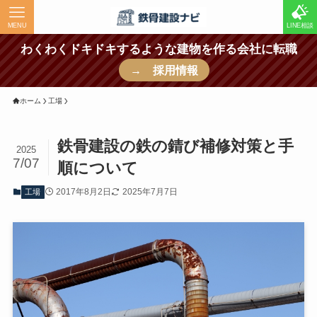
MENU
LINE相談
わくわくドキドキするような建物を作る会社に転職
→ 採用情報
ホーム
工場
鉄骨建設の鉄の錆び補修対策と手
2025
7/07
順について
2017年8月2日
2025年7月7日
工場