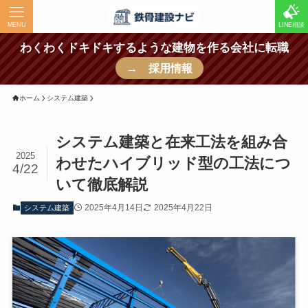
MENU
LINE相談
わくわくドキドキするような建物を作る会社に転職
→ 採用情報
ホーム
システム建築
システム建築と在来工法を組み合
2025
わせたハイブリッド型の工法につ
4/22
いて徹底解説
2025年4月14日
2025年4月22日
システム建築