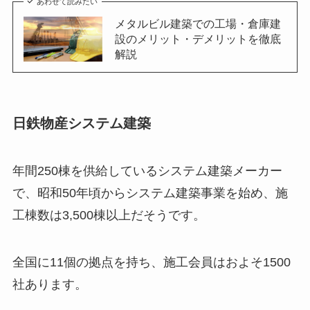
あわせて読みたい
メタルビル建築での工場・倉庫建
設のメリット・デメリットを徹底
解説
日鉄物産システム建築
年間
250
棟を供給しているシステム建築メーカー
で、昭和
50
年頃からシステム建築事業を始め、施
工棟数は
3,500
棟以上だそうです。
全国に
11
個の拠点を持ち、施工会員はおよそ
1500
社あります。