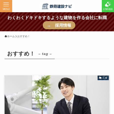
MENU
LINE相談
わくわくドキドキするような建物を作る会社に転職
→ 採用情報
ホーム
おすすめ！
おすすめ！
– tag –
工場