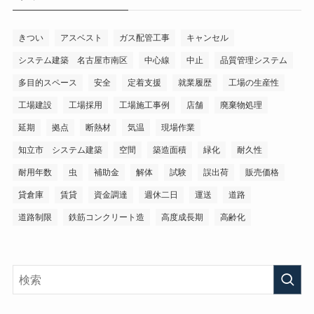
きつい
アスベスト
ガス配管工事
キャンセル
システム建築 名古屋市南区
中心線
中止
品質管理システム
多目的スペース
安全
定着支援
就業履歴
工場の生産性
工場建設
工場採用
工場施工事例
店舗
廃棄物処理
延期
拠点
断熱材
気温
現場作業
知立市 システム建築
空間
築造面積
緑化
耐久性
耐用年数
虫
補助金
解体
試験
誤出荷
販売価格
貸倉庫
賃貸
資金調達
週休二日
運送
道路
道路制限
鉄筋コンクリート造
高度成長期
高齢化