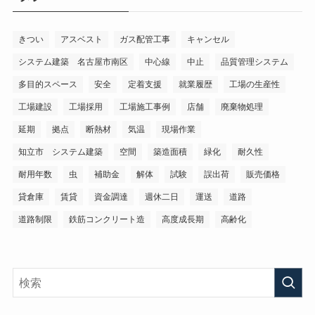
きつい
アスベスト
ガス配管工事
キャンセル
システム建築 名古屋市南区
中心線
中止
品質管理システム
多目的スペース
安全
定着支援
就業履歴
工場の生産性
工場建設
工場採用
工場施工事例
店舗
廃棄物処理
延期
拠点
断熱材
気温
現場作業
知立市 システム建築
空間
築造面積
緑化
耐久性
耐用年数
虫
補助金
解体
試験
誤出荷
販売価格
貸倉庫
賃貸
資金調達
週休二日
運送
道路
道路制限
鉄筋コンクリート造
高度成長期
高齢化