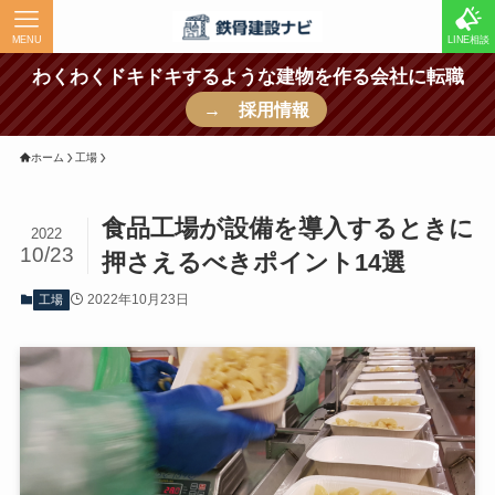
MENU
LINE相談
わくわくドキドキするような建物を作る会社に転職
→ 採用情報
ホーム
工場
食品工場が設備を導入するときに
2022
10/23
押さえるべきポイント14選
2022年10月23日
工場