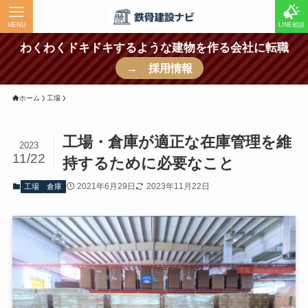
MENU
LINE相談
わくわくドキドキするような建物を作る会社に転職
→ 採用情報
ホーム
工場
工場・倉庫が適正な在庫管理を維
2023
11/22
持するために必要なこと
2021年6月29日
2023年11月22日
工場
倉庫