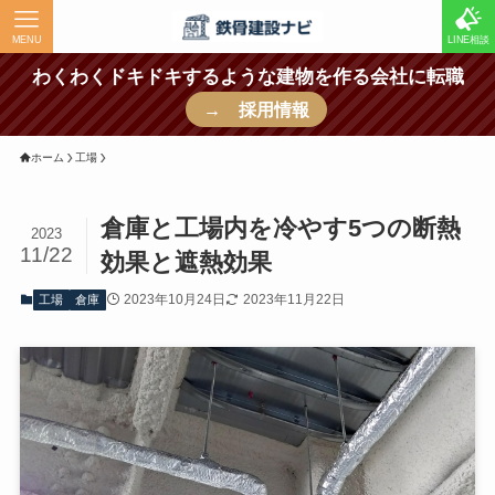
MENU
LINE相談
わくわくドキドキするような建物を作る会社に転職
→ 採用情報
ホーム
工場
倉庫と工場内を冷やす5つの断熱
2023
11/22
効果と遮熱効果
2023年10月24日
2023年11月22日
工場
倉庫