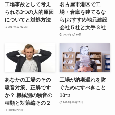
工場事故として考え
名古屋市港区で工
られる3つの人的原因
場・倉庫を建てるな
についてと対処方法
ら|おすすめ地元建設
会社５社と大手３社
2017年12月20日
2026年1月30日
あなたの工場のその
工場が納期遅れを防
騒音対策、正解です
ぐためにすべきこと
か？ 機械別の騒音の
10つ
種類と対策編その２
2024年10月23日
2019年2月8日