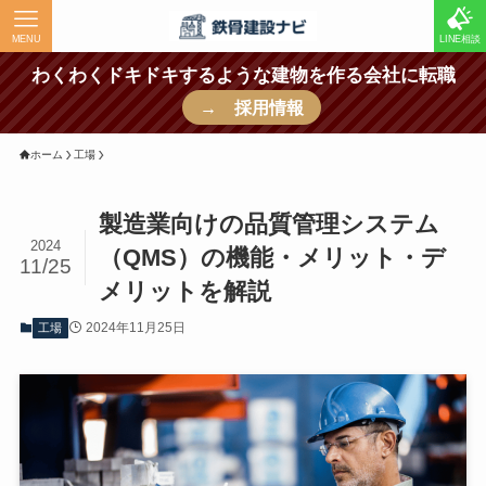
MENU
LINE相談
わくわくドキドキするような建物を作る会社に転職
→ 採用情報
ホーム
工場
製造業向けの品質管理システム
2024
（QMS）の機能・メリット・デ
11/25
メリットを解説
2024年11月25日
工場