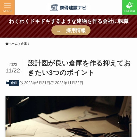
MENU
LINE相談
わくわくドキドキするような建物を作る会社に転職
→ 採用情報
ホーム
倉庫
設計図が良い倉庫を作る抑えてお
2023
11/22
きたい3つのポイント
2023年6月21日
2023年11月22日
倉庫