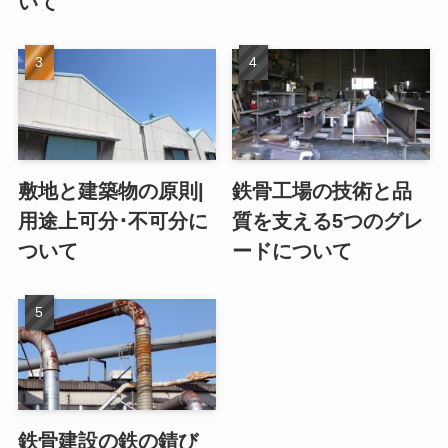
いて
敷地と建築物の原則|
鉄骨工場の技術と品
用途上可分･不可分に
質を支える5つのグレ
ついて
ードについて
鉄骨建設の鉄の錆び