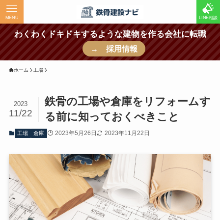
MENU
LINE相談
わくわくドキドキするような建物を作る会社に転職
→ 採用情報
ホーム
工場
鉄骨の工場や倉庫をリフォームす
2023
11/22
る前に知っておくべきこと
2023年5月26日
2023年11月22日
工場
倉庫