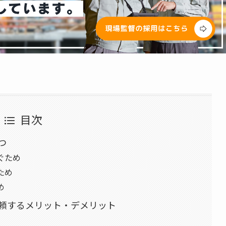
目次
つ
ぐため
ため
め
頼するメリット・デメリット