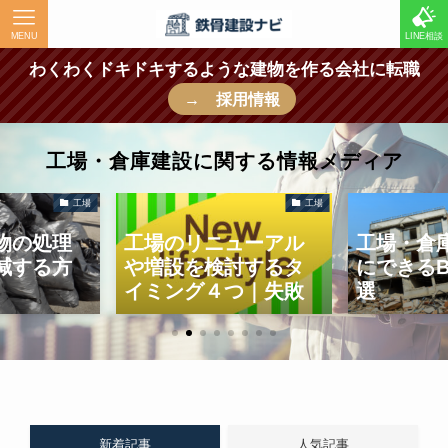
MENU
LINE相談
わくわくドキドキするような建物を作る会社に転職
→ 採用情報
工場・倉庫建設に関する情報メディア
工場
地震対策
ューアル
工場・倉庫建設の際
製造業の
討するタ
にできるBCP対策６
化に役立
つ｜失敗
選
ット・デ
ントも解
解説
新着記事
人気記事