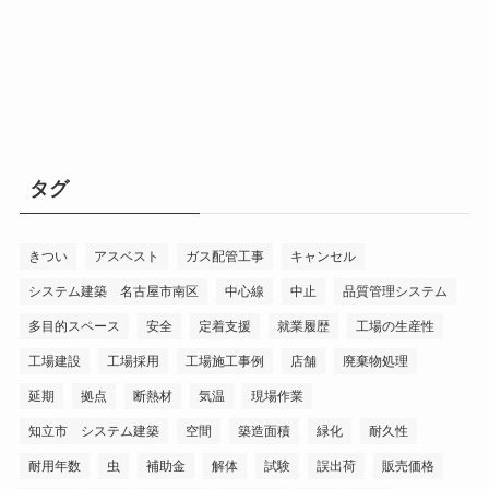
タグ
きつい
アスベスト
ガス配管工事
キャンセル
システム建築 名古屋市南区
中心線
中止
品質管理システム
多目的スペース
安全
定着支援
就業履歴
工場の生産性
工場建設
工場採用
工場施工事例
店舗
廃棄物処理
延期
拠点
断熱材
気温
現場作業
知立市 システム建築
空間
築造面積
緑化
耐久性
耐用年数
虫
補助金
解体
試験
誤出荷
販売価格