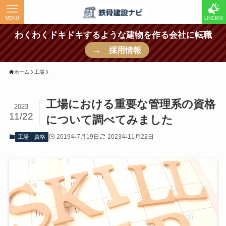
MENU
LINE相談
わくわくドキドキするような建物を作る会社に転職
→ 採用情報
ホーム
工場
工場における重要な管理系の資格
2023
11/22
について調べてみました
2019年7月19日
2023年11月22日
工場
資格