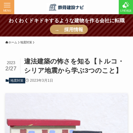
MENU
LINE相談
わくわくドキドキするような建物を作る会社に転職
→ 採用情報
ホーム
地震対策
違法建築の怖さを知る【トルコ・
2023
2/27
シリア地震から学ぶ3つのこと】
2023年3月1日
地震対策