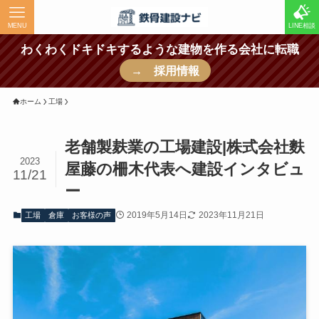
MENU
LINE相談
わくわくドキドキするような建物を作る会社に転職
→ 採用情報
ホーム
工場
老舗製麸業の工場建設|株式会社麩
2023
屋藤の柵木代表へ建設インタビュ
11/21
ー
2019年5月14日
2023年11月21日
工場
倉庫
お客様の声